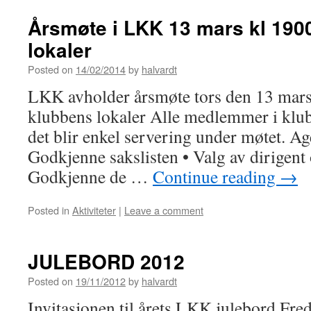
Årsmøte i LKK 13 mars kl 190
lokaler
Posted on
14/02/2014
by
halvardt
LKK avholder årsmøte tors den 13 mars
klubbens lokaler Alle medlemmer i klu
det blir enkel servering under møtet. Ag
Godkjenne sakslisten • Valg av dirigent 
Godkjenne de …
Continue reading
→
Posted in
Aktiviteter
|
Leave a comment
JULEBORD 2012
Posted on
19/11/2012
by
halvardt
Invitasjonen til årets LKK julebord Fre