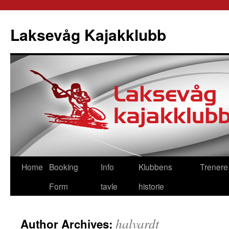
Skip
to
Laksevåg Kajakklubb
content
Home
Booking
Info
Klubbens
Trenere
Form
tavle
historie
halvardt
Author Archives: