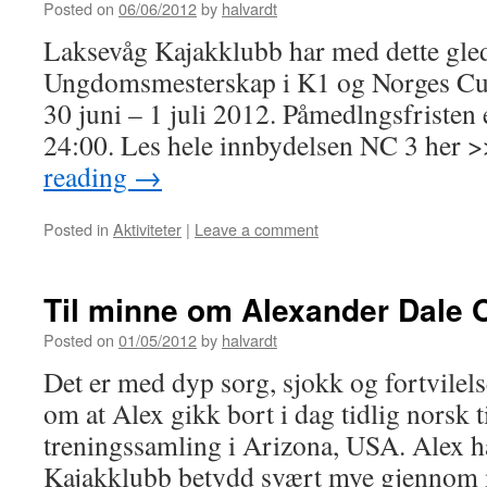
Posted on
06/06/2012
by
halvardt
Laksevåg Kajakklubb har med dette glede
Ungdomsmesterskap i K1 og Norges Cu
30 juni – 1 juli 2012. Påmedlngsfristen er
24:00. Les hele innbydelsen NC 3 her
reading
→
Posted in
Aktiviteter
|
Leave a comment
Til minne om Alexander Dale 
Posted on
01/05/2012
by
halvardt
Det er med dyp sorg, sjokk og fortvilels
om at Alex gikk bort i dag tidlig norsk 
treningssamling i Arizona, USA. Alex ha
Kajakklubb betydd svært mye gjennom