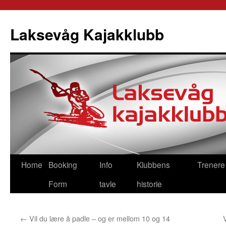
Skip
to
Laksevåg Kajakklubb
content
Home
Booking
Info
Klubbens
Trenere
Form
tavle
historie
←
Vil du lære å padle – og er mellom 10 og 14