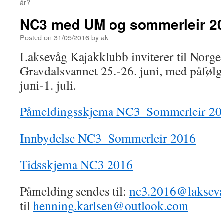
år?
NC3 med UM og sommerleir 2
Posted on
31/05/2016
by
ak
Laksevåg Kajakklubb inviterer til Nor
Gravdalsvannet 25.-26. juni, med påføl
juni-1. juli.
Påmeldingsskjema NC3_Sommerleir 2
Innbydelse NC3_Sommerleir 2016
Tidsskjema NC3 2016
Påmelding sendes til:
nc3.2016@laksev
til
henning.karlsen@outlook.com