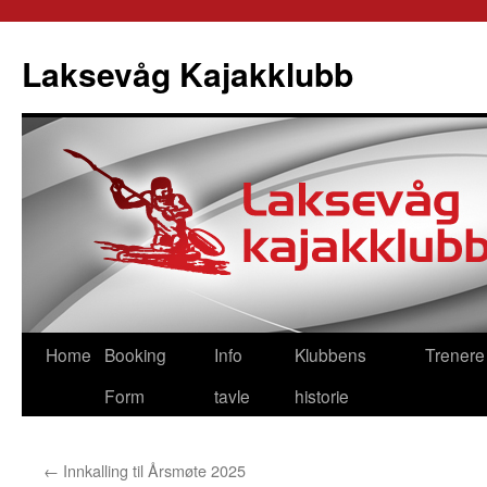
Skip
to
Laksevåg Kajakklubb
content
Home
Booking
Info
Klubbens
Trenere
Form
tavle
historie
←
Innkalling til Årsmøte 2025