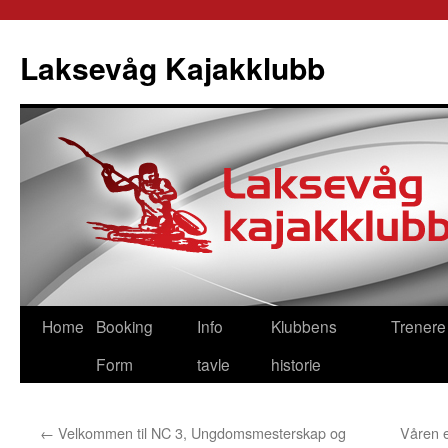
Skip
to
Laksevåg Kajakklubb
content
Home
Booking
Info
Klubbens
Trenere
Form
tavle
historie
←
Velkommen til NC 3, Ungdomsmesterskap og
Våren e