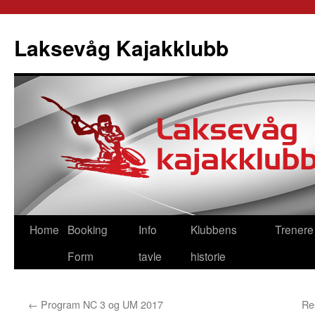
Skip
to
Laksevåg Kajakklubb
content
Home
Booking
Info
Klubbens
Trenere
Form
tavle
historie
←
Program NC 3 og UM 2017
Re