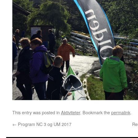
This entry was posted in
Aktiviteter
. Bookmark the
permalink
.
←
Program NC 3 og UM 2017
Re